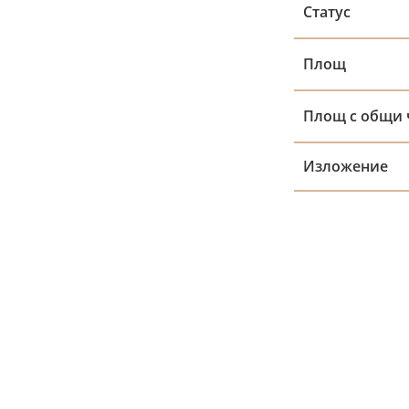
Статус
Площ
Площ с общи 
Изложение