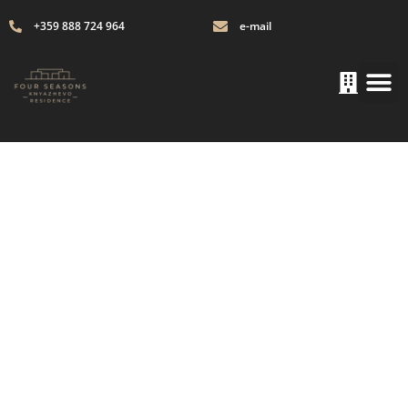
+359 888 724 964
e-mail
Block B - floor 3