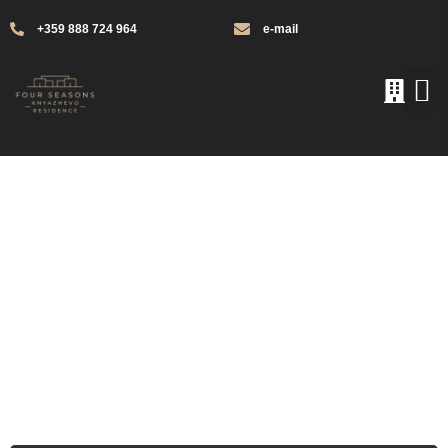
+359 888 724 964
e-mail
Block C - floor 4 ap. 10