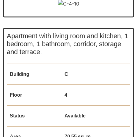
Apartment with living room and kitchen, 1
bedroom, 1 bathroom, corridor, storage
and terrace.
Building
C
Floor
4
Status
Available
Area
70.55 sq. m